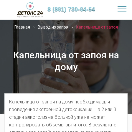
8 (861) 730-64-54
Главная
›
Вывод из запоя
›
Капельница от запоя
Капельница от запоя на
дому
Капельница от запоя на дому необходима для
проведения экстренной детоксикации. На 2 или 3
стадии алкоголизма больной уже не может
контролировать объемы выпитого. В результате