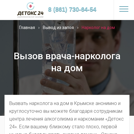
8 (861) 730-64-54
Главная
›
Вывод из запоя
›
Нарколог на дом
Вызов врача-нарколога
на дом
Вызвать нарколога на дом в Крымске анонимно и
круглосуточно вы можете благодаря сотрудникам
центра лечения алкоголизма и наркомании «Детокс
24». Если вашему близкому стало плохо, первой