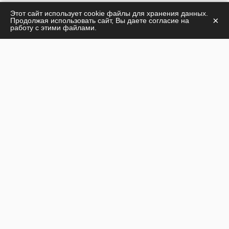
Центр лечения алкогольной и наркотической
Этот сайт использует cookie файлы для хранения данных.
×
Продолжая использовать сайт, Вы даете согласие на
зависимости
работу с этими файлами.
Детокс 24
© 2026
О центре
Лечение наркомании
Лечение алкоголизма
Стоимость лечения
Наши специалисты
Контакты
г. Крымск:
ул. Луначарского, д. 263